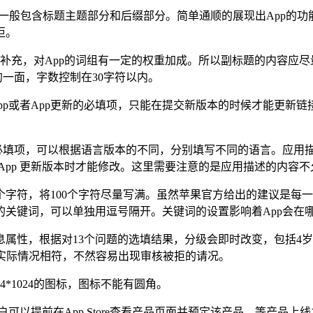
地化名称，一般包含标题主题部分和后缀部分。简单通顺的展现出App
拒。
一种补充，对App的词组有一定的权重加成。所以副标题的内容应
的一面，字数控制在30字符以内。
新App或者App更新的必填项，只能在提交新版本的时候才能更新
且为必填项，可以根据语言版本的不同，分别填写不同的语言。应用
App 更新版本时才能修改。这里需要注意的是应用描述的内容
0个字符，将100个字符尽量写满。虽然苹果官方给出的建议是每
的关键词，可以单独用逗号隔开。关键词的设置影响着App会在
属性，根据对13个问题的选填结果，分级会即时改变，包括4岁
用的实际情况相符，不然容易出现审核被拒的请况。
*1024的图标，图标不能有圆角。
用户可以提前在App Store查看产品页面并预定该产品，等产