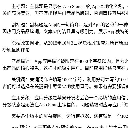
主标题：主标题是显示在 App Store 中的App本
关的高热度词，但不宜出现热门竞品品牌词，否则审核容易被
副标题：副标题是App的一句简介，是对App的名称的
现热门竞品品牌词，文案应简洁且具有吸引力，展示App独特
隐私政策网址：从2018年10月3日起隐私政策成为所有
榜刷量刷评论
产品描述：App应用描述被限定在4000个字符以内，
出产品的核心特色，这样才能吸引用户。目前应用描述只有在 
关键词：关键词允许填写100个字符，利用好可填写的10
者们可以选择在关键词中尽量少地使用逗号。如果有需要强调
应用分级：应用分级是苹果开发者后台一个必填的应用信息
分级状态是无法在App Store上销售的。问题选填时应与应
需要各个版本的屏幕截图，运行模拟器，还有就是一个1024
App预定：对于那些支持预定的App，在App未上架之前