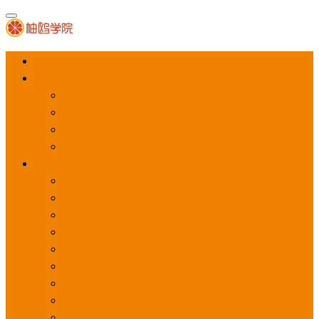
首页
APP推广
app下载量
app激活量
app留存量
积分墙
应用商店广告
应用宝
华为应用商店
魅族应用商店
豌豆荚应用商店
vivo应用商店
oppo应用商店
360手机助手
小米应用商店
百度手机助手