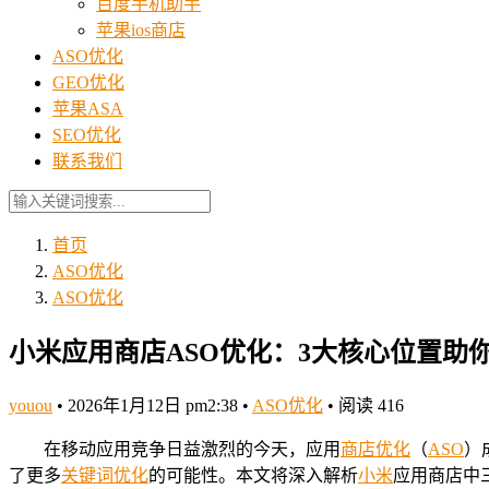
百度手机助手
苹果ios商店
ASO优化
GEO优化
苹果ASA
SEO优化
联系我们
首页
ASO优化
ASO优化
小米应用商店ASO优化：3大核心位置助
youou
•
2026年1月12日 pm2:38
•
ASO优化
•
阅读 416
在移动应用竞争日益激烈的今天，应用
商店
优化
（
ASO
）
了更多
关键词
优化
的可能性。本文将深入解析
小米
应用商店中