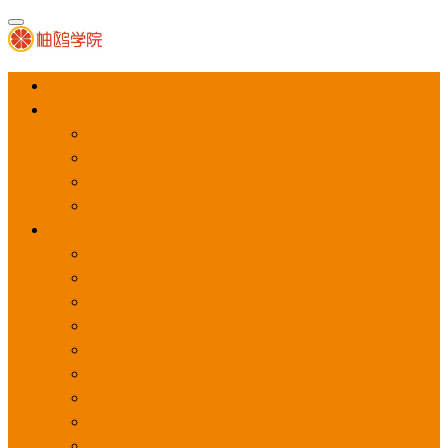
首页
APP推广
app下载量
app激活量
app留存量
积分墙
应用商店广告
应用宝
华为应用商店
魅族应用商店
豌豆荚应用商店
vivo应用商店
oppo应用商店
360手机助手
小米应用商店
百度手机助手