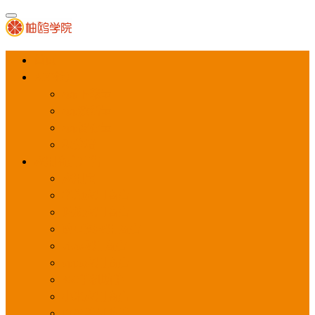
首页
APP推广
app下载量
app激活量
app留存量
积分墙
应用商店广告
应用宝
华为应用商店
魅族应用商店
豌豆荚应用商店
vivo应用商店
oppo应用商店
360手机助手
小米应用商店
百度手机助手