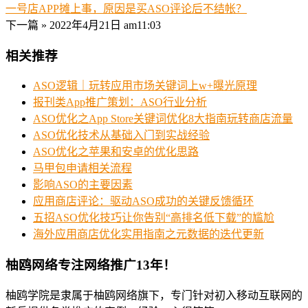
一号店APP摊上事，原因是买ASO评论后不结帐？
下一篇 »
2022年4月21日 am11:03
相关推荐
ASO逻辑｜玩转应用市场关键词上w+曝光原理
报刊类App推广策划：ASO行业分析
ASO优化之App Store关键词优化8大指南玩转商店流量
ASO优化技术从基础入门到实战经验
ASO优化之苹果和安卓的优化思路
马甲包申请相关流程
影响ASO的主要因素
应用商店评论：驱动ASO成功的关键反馈循环
五招ASO优化技巧让你告别“高排名低下载”的尴尬
海外应用商店优化实用指南之元数据的迭代更新
柚鸥网络专注网络推广13年！
柚鸥学院是隶属于柚鸥网络旗下，专门针对初入移动互联网的