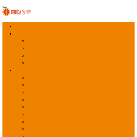
首页
APP推广
app下载量
app激活量
app留存量
积分墙
应用商店广告
应用宝
华为应用商店
魅族应用商店
豌豆荚应用商店
vivo应用商店
oppo应用商店
360手机助手
小米应用商店
百度手机助手