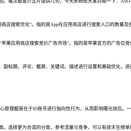
别。每次都是只言片语讲几句，今天系统给大家捋顺一下：ASO
缩写而来，意为“应用商店搜索优化”。指的是App在应用商店进行搜索入
g”缩写而来，意为“苹果应用商店搜索竞价广告市场”。指的是苹果官方的广告位
题、副标题、评论、截屏、关键词、描述进行设置和基础优化，进而
一，核心原理都是在于ID账号进行指向性行为，从而影响曝光效应
单分类。选择更为合适的分类，参考流量与竞争，可以有效天生榜单