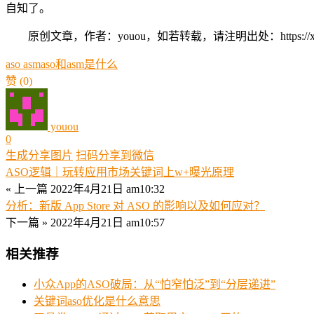
自知了。
原创文章，作者：youou，如若转载，请注明出处：https://xue.youo
aso asm
aso和asm是什么
赞
(0)
youou
0
生成分享图片
扫码分享到微信
ASO逻辑｜玩转应用市场关键词上w+曝光原理
« 上一篇
2022年4月21日 am10:32
分析：新版 App Store 对 ASO 的影响以及如何应对？
下一篇 »
2022年4月21日 am10:57
相关推荐
小众App的ASO破局：从“怕窄怕泛”到“分层递进”
关键词aso优化是什么意思