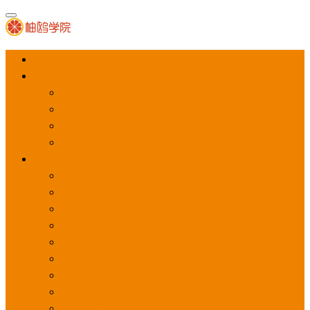
首页
APP推广
app下载量
app激活量
app留存量
积分墙
应用商店广告
应用宝
华为应用商店
魅族应用商店
豌豆荚应用商店
vivo应用商店
oppo应用商店
360手机助手
小米应用商店
百度手机助手