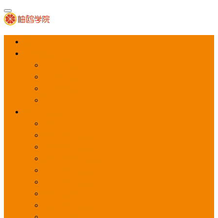
首页
APP推广
app下载量
app激活量
app留存量
积分墙
应用商店广告
应用宝
华为应用商店
魅族应用商店
豌豆荚应用商店
vivo应用商店
oppo应用商店
360手机助手
小米应用商店
百度手机助手