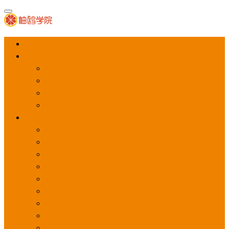
首页
APP推广
app下载量
app激活量
app留存量
积分墙
应用商店广告
应用宝
华为应用商店
魅族应用商店
豌豆荚应用商店
vivo应用商店
oppo应用商店
360手机助手
小米应用商店
百度手机助手