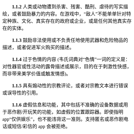
1.1.2
人类或动物遭到杀害、残害、酷刑、虐待的写实描
绘，或者鼓励暴力的内容。在游戏中，“敌人”不能单单针对特
定种族、文化、真实存在的政府或企业，或是任何其他真实存
在的实体。
1.1.3
鼓励非法使用或不负责任地使用武器和危险物品的
描述，或者促进军火购买的描述。
1.1.4
过于色情的内容 (韦氏词典对“色情”一词的定义是：
对性器官或性活动的露骨描述或展示，目的在于刺激性快感，
而非带来美学价值或触发情感)。
1.1.5
具有煽动性的宗教评论，或者对宗教文本进行错误
或误导性的引用。
1.1.6
虚假信息和功能，其中包括不准确的设备数据或用
于恶作剧/开玩笑的功能，如虚假的位置跟踪器。即使指明
app“仅供娱乐”，也不能违背这一准则。支持匿名或恶作剧电
话或短信/彩信的 app 会被拒绝。