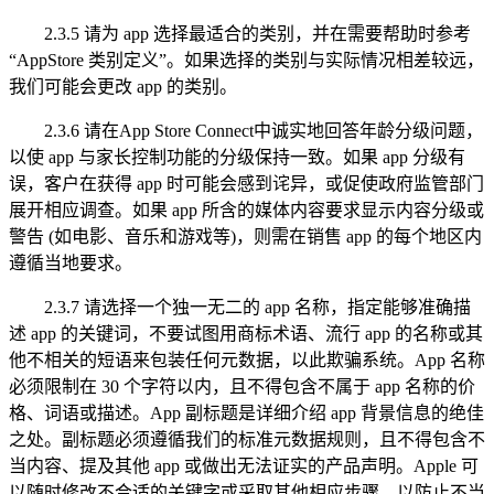
2.3.5 请为 app 选择最适合的类别，并在需要帮助时参考
“AppStore 类别定义”。如果选择的类别与实际情况相差较远，
我们可能会更改 app 的类别。
2.3.6 请在App Store Connect中诚实地回答年龄分级问题，
以使 app 与家长控制功能的分级保持一致。如果 app 分级有
误，客户在获得 app 时可能会感到诧异，或促使政府监管部门
展开相应调查。如果 app 所含的媒体内容要求显示内容分级或
警告 (如电影、音乐和游戏等)，则需在销售 app 的每个地区内
遵循当地要求。
2.3.7 请选择一个独一无二的 app 名称，指定能够准确描
述 app 的关键词，不要试图用商标术语、流行 app 的名称或其
他不相关的短语来包装任何元数据，以此欺骗系统。App 名称
必须限制在 30 个字符以内，且不得包含不属于 app 名称的价
格、词语或描述。App 副标题是详细介绍 app 背景信息的绝佳
之处。副标题必须遵循我们的标准元数据规则，且不得包含不
当内容、提及其他 app 或做出无法证实的产品声明。Apple 可
以随时修改不合适的关键字或采取其他相应步骤，以防止不当