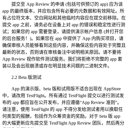
提交至 App Review 的申请 (包括可供预订的 app) 应为该
app 的最终版本，并应包含所有必要的元数据和有效网址。所
有占位符文本、空白网站和其他临时内容应在提交前移除。在
提交 app 之前，请务必在设备上对 app 的错误和稳定性进行测
试；如果您的 app 需要登录，请提供演示帐户信息 (并打开您
的后台服务！)。如果您在 app 中提供了 App 内购买项目，请
确保审核人员能够看到这些内容，并确保这些内容处于完整且
最新的状态，否则请在审核备注中说明相关原因。请不要将
App Review 视作软件测试服务。我们将拒绝不完整的 app 套
装以及会出现崩溃或存在明显技术问题的二进制文件。
2.2 Beta 版测试
App 的演示版、beta 版和试用版不适合出现在 AppStore
中，请改用 TestFlight。所有通过 TestFlight 提交以进行测试发
布的 app 都应旨在公开发布，并应遵循“App Review 准则”。
请注意，使用 TestFlight 的 app 不得分发给测试者用以换取任
何类型的报酬，包括作为众筹资金的奖励。对于 beta 版 app
的大幅更新应先提交至 TestFlight App Review 团队，然后再分