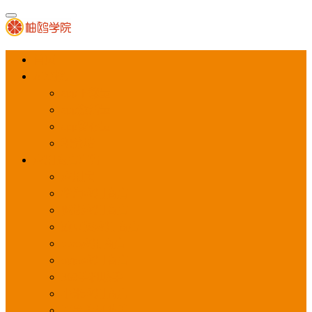
首页
APP推广
app下载量
app激活量
app留存量
积分墙
应用商店广告
应用宝
华为应用商店
魅族应用商店
豌豆荚应用商店
vivo应用商店
oppo应用商店
360手机助手
小米应用商店
百度手机助手