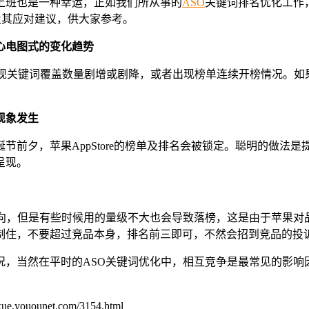
上班也是一种幸运，正如我们所从事的
ASO
关键词排名优化工作
及其应对建议，供大家参考。
心电图式的变化趋势
出现关键词覆盖数量剧增或剧降，或者出现榜单连续开榜情况。
现象发生
前夕，苹果AppStore的榜单及排名会被锁定。聪明的做法是
呈现。
方向，但是有些时候用的量级不大也会导致落榜，这是由于苹果对
制住，不要超过竞品本身，排名前三即可，不然会招到竞品的投
，当然在平时的ASO关键词优化中，相互竞争是最常见的影响
unet.com/3154.html