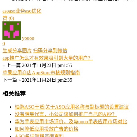
aso
aso业务
aso优化
赞
(0)
youou
0
生成分享图片
扫码分享到微信
app推广怎么才有效果吸引到大量的用户？
« 上一篇
2021年11月23日 pm1:55
苹果应用商店AppStore审核规则指南
下一篇 »
2021年11月24日 pm2:35
相关推荐
柚鸥ASO干货|关于ASO应用名称与副标题的设置建议
没有明星代言，小公司该如何推广自己的APP？
华为手表应用市场评价，及与oppo手表应用市场对比
如何降低应用投放广告的价格
ASO名词解释基础百科