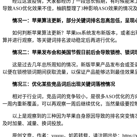
经过这波疫情，大家都经历了一段悠长假期，有时候能来
导致ASO优化效果不佳，柚鸥整理了3种影响ASO效果的情况
情况一：苹果算法更新，部分关键词排名忽高忽低，呈现
如何判断苹果算法更新？苹果ios系统发布新版本，或者
算并进行观察，等关键词排名波动稳定后再进行优化。
情况二：苹果发布会和美国节假日前后会导致锁榜、锁词
这是过去几年总所周知的情况，新版苹果产品发布会或圣诞节
以便在锁榜锁词期间获取流量，以保证产品能够达到最佳效果
情况三：优化某些竞品词后出现关键词落榜情况
相对于行业词，竞品词的竞争较小，是很多ASO优化的
一周内重新覆盖，可以再观察一周后继续优化，当然量级要控
以上是观察到的三种因为苹果自身原因导致的排名突变情况
及时加量、减量、换词投放。
原创文章，作者：youou，如若转载，请注明出处：https://xue.youo