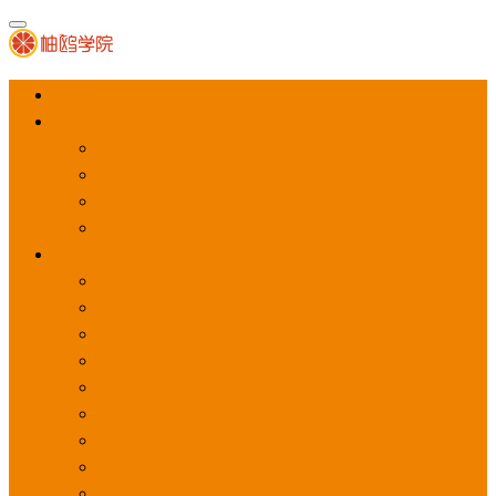
首页
APP推广
app下载量
app激活量
app留存量
积分墙
应用商店广告
应用宝
华为应用商店
魅族应用商店
豌豆荚应用商店
vivo应用商店
oppo应用商店
360手机助手
小米应用商店
百度手机助手