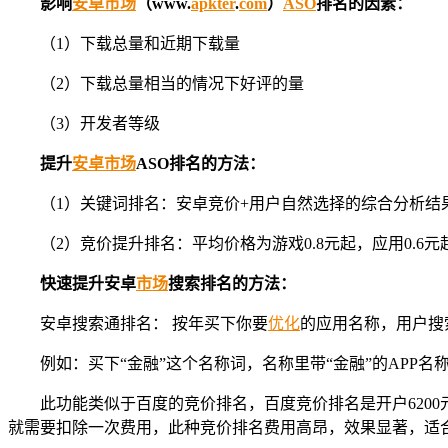
影响
安卓
市场
（www.
apkter
.
com
）
ASO
排名的因素：
（1）下载总量和近期下载量
（2）下载总量相当的情况下好评的量
（3）开发者等级
提升
安卓
市场
ASO排名的方法：
（1）关键词排名：安卓竞价+用户自然选择的综合分析结
（2）竞价提升排名：平均价格为游戏0.8元起，应用0.6元
快速提升安卓
市场
搜索排名的方法：
安卓搜索通排名： 按年买下你要
优化
的应用名称，用户搜索的
例如：买下“金融”这个名称词，名称里带“金融”的APP
此功能类似于百度的竞价排名，百度竞价排名是开户6200
就需要扣除一次费用，此种竞价排名费用高昂，效果显著，适