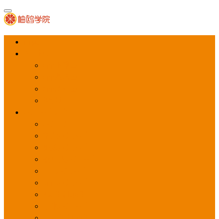
首页
APP推广
app下载量
app激活量
app留存量
积分墙
应用商店广告
应用宝
华为应用商店
魅族应用商店
豌豆荚应用商店
vivo应用商店
oppo应用商店
360手机助手
小米应用商店
百度手机助手