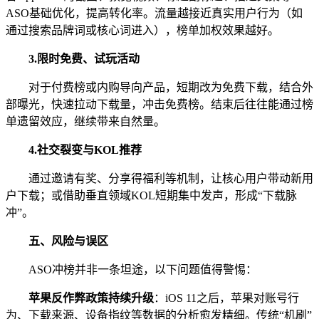
ASO基础优化，提高转化率。流量越接近真实用户行为（如
通过搜索品牌词或核心词进入），榜单加权效果越好。
3.
限时免费、试玩活动
对于付费榜或内购导向产品，短期改为免费下载，结合外
部曝光，快速拉动下载量，冲击免费榜。结束后往往能通过榜
单遗留效应，继续带来自然量。
4.
社交裂变与KOL推荐
通过邀请有奖、分享得福利等机制，让核心用户带动新用
户下载；或借助垂直领域KOL短期集中发声，形成“下载脉
冲”。
五、
风险与误区
ASO冲榜并非一条坦途，以下问题值得警惕：
苹果反作弊政策持续升级
：iOS 11之后，苹果对账号行
为、下载来源、设备指纹等数据的分析愈发精细。传统“机刷”