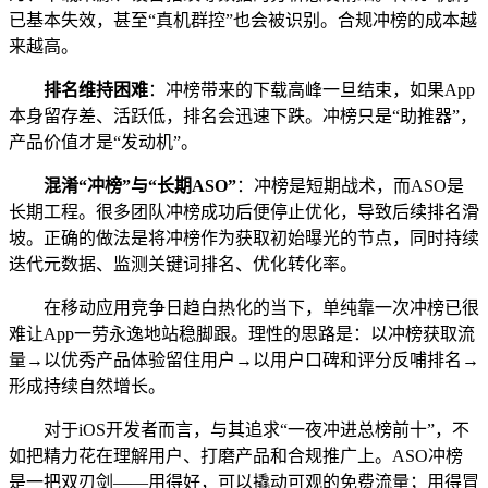
已基本失效，甚至“真机群控”也会被识别。合规冲榜的成本越
来越高。
排名维持困难
：冲榜带来的下载高峰一旦结束，如果App
本身留存差、活跃低，排名会迅速下跌。冲榜只是“助推器”，
产品价值才是“发动机”。
混淆“冲榜”与“长期ASO”
：冲榜是短期战术，而ASO是
长期工程。很多团队冲榜成功后便停止优化，导致后续排名滑
坡。正确的做法是将冲榜作为获取初始曝光的节点，同时持续
迭代元数据、监测关键词排名、优化转化率。
在移动应用竞争日趋白热化的当下，单纯靠一次冲榜已很
难让App一劳永逸地站稳脚跟。理性的思路是：以冲榜获取流
量→以优秀产品体验留住用户→以用户口碑和评分反哺排名→
形成持续自然增长。
对于iOS开发者而言，与其追求“一夜冲进总榜前十”，不
如把精力花在理解用户、打磨产品和合规推广上。ASO冲榜
是一把双刃剑——用得好，可以撬动可观的免费流量；用得冒