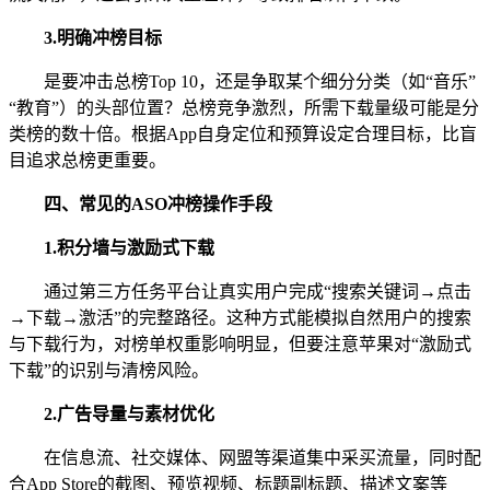
3.
明确冲榜目标
是要冲击总榜Top 10，还是争取某个细分分类（如“音乐”
“教育”）的头部位置？总榜竞争激烈，所需下载量级可能是分
类榜的数十倍。根据App自身定位和预算设定合理目标，比盲
目追求总榜更重要。
四、
常见的ASO冲榜操作手段
1.
积分墙与激励式下载
通过第三方任务平台让真实用户完成“搜索关键词→点击
→下载→激活”的完整路径。这种方式能模拟自然用户的搜索
与下载行为，对榜单权重影响明显，但要注意苹果对“激励式
下载”的识别与清榜风险。
2.
广告导量与素材优化
在信息流、社交媒体、网盟等渠道集中采买流量，同时配
合App Store的截图、预览视频、标题副标题、描述文案等