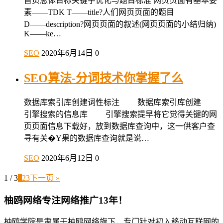
首页总体目标关键字优化与题目标准 网页页面有基本要
素――TDK T――title?人们网页页面的题目
D――description?网页页面的叙述(网页页面的小结归纳)
K――ke…
SEO
2020年6月14日
0
SEO算法-分词技术你掌握了么
数据库索引库创建词性标注 数据库索引库创建
引擎搜索的信息库 引擎搜索提早将它觉得关键的网
页页面信息下载好，放到数据库查询中，这一供客户查
寻有关�Y果的数据库查询就是说…
SEO
2020年6月12日
0
1 / 3
1
2
3
下一页 »
柚鸥网络专注网络推广13年！
柚鸥学院是隶属于柚鸥网络旗下，专门针对初入移动互联网的