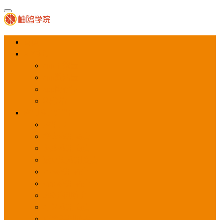
首页
APP推广
app下载量
app激活量
app留存量
积分墙
应用商店广告
应用宝
华为应用商店
魅族应用商店
豌豆荚应用商店
vivo应用商店
oppo应用商店
360手机助手
小米应用商店
百度手机助手