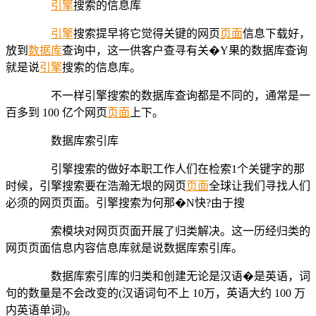
引擎
搜索的信息库
引擎
搜索提早将它觉得关键的网页
页面
信息下载好，
放到
数据库
查询中，这一供客户查寻有关�Y果的数据库查询
就是说
引擎
搜索的信息库。
不一样引擎搜索的数据库查询都是不同的，通常是一
百多到 100 亿个网页
页面
上下。
数据库索引库
引擎搜索的做好本职工作人们在检索1个关键字的那
时候，引擎搜索要在浩瀚无垠的网页
页面
全球让我们寻找人们
必须的网页页面。引擎搜索为何那�N快?由于搜
索模块对网页页面开展了归类解决。这一历经归类的
网页页面信息内容信息库就是说数据库索引库。
数据库索引库的归类和创建无论是汉语�是英语，词
句的数量是不会改变的(汉语词句不上 10万，英语大约 100 万
内英语单词)。