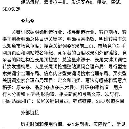
建站流程、云虚拟主机、发送安�b、模版、演试、
SEO设定
�热�
关键词挖掘明确制造行业：找寻制造行业、客户剖析、转
换率剖析明确总体目标关键字：明确搜索指数、明确转换率怎
么知道市场竞争度：搜索关键词�Y果前三页、市场竞争对手
网页页面和网站域名年纪、竞争者的百度收录和外部链接、竞
争者的网址构造长尾词挖掘：总流量来源于、长尾关键词词性
转换发掘构思、大量长尾词挖掘整站源码合理布局：导行型搜
索关键字合理布局、信息内容型关键词搜索合理布局、买卖型
关键词搜索合理布局题目：定义和归类、写法有哪些和留意点
稿子：原��、品质(�热�/技术性)、升级�l率构造：用户
行为分析和 F 型/树形构造、相关新闻和最新文章、次导行、
同站站seo推广：长尾关键词目录、锚点链接、SEO 频道栏目
外部链接
历史时间和使用价值、�Y源剖析、实际操作、常见