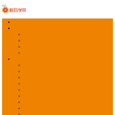
首页
APP推广
app下载量
app激活量
app留存量
积分墙
应用商店广告
应用宝
华为应用商店
魅族应用商店
豌豆荚应用商店
vivo应用商店
oppo应用商店
360手机助手
小米应用商店
百度手机助手