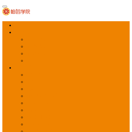
首页
APP推广
app下载量
app激活量
app留存量
积分墙
应用商店广告
应用宝
华为应用商店
魅族应用商店
豌豆荚应用商店
vivo应用商店
oppo应用商店
360手机助手
小米应用商店
百度手机助手