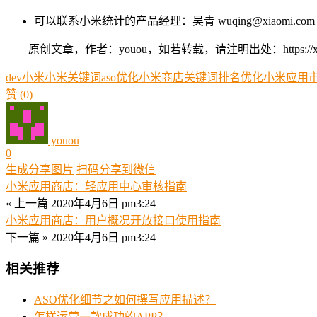
可以联系小米统计的产品经理：吴青 wuqing@xiaomi.co
原创文章，作者：youou，如若转载，请注明出处：https://xue.you
dev
小米
小米关键词aso优化
小米商店关键词排名优化
小米应用市
赞
(0)
youou
0
生成分享图片
扫码分享到微信
小米应用商店：轻应用中心审核指南
« 上一篇
2020年4月6日 pm3:24
小米应用商店：用户概况开放接口使用指南
下一篇 »
2020年4月6日 pm3:24
相关推荐
ASO优化细节之如何撰写应用描述？
怎样运营一款成功的APP？