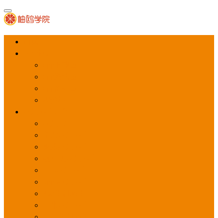
首页
APP推广
app下载量
app激活量
app留存量
积分墙
应用商店广告
应用宝
华为应用商店
魅族应用商店
豌豆荚应用商店
vivo应用商店
oppo应用商店
360手机助手
小米应用商店
百度手机助手