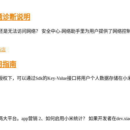
题诊断说明
ion.INTERNET还是无法访问网络？ 安全中心-网络助手里为用户提
商店
用指南
用户授权下，可以通过Sdk的Key-Value接口将用户个人数据存储在小米
两大平台。app营销 2、如何启用小米统计？ 如果开发者在dev.x