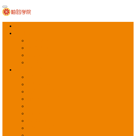
首页
APP推广
app下载量
app激活量
app留存量
积分墙
应用商店广告
应用宝
华为应用商店
魅族应用商店
豌豆荚应用商店
vivo应用商店
oppo应用商店
360手机助手
小米应用商店
百度手机助手