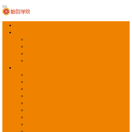
首页
APP推广
app下载量
app激活量
app留存量
积分墙
应用商店广告
应用宝
华为应用商店
魅族应用商店
豌豆荚应用商店
vivo应用商店
oppo应用商店
360手机助手
小米应用商店
百度手机助手