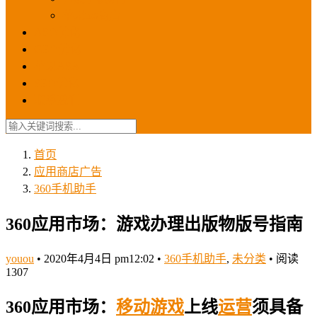
苹果ios商店
ASO优化
GEO优化
苹果ASA
SEO优化
联系我们
首页
应用商店广告
360手机助手
360应用市场：游戏办理出版物版号指南
youou
•
2020年4月4日 pm12:02
•
360手机助手
,
未分类
•
阅读
1307
360应用市场
：
移动游戏
上线
运营
须具备