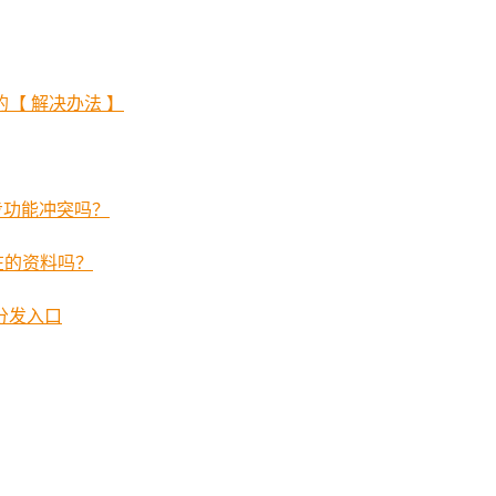
【 解决办法 】
步功能冲突吗？
在的资料吗？
分发入口