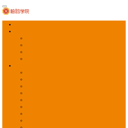
首页
APP推广
app下载量
app激活量
app留存量
积分墙
应用商店广告
应用宝
华为应用商店
魅族应用商店
豌豆荚应用商店
vivo应用商店
oppo应用商店
360手机助手
小米应用商店
百度手机助手