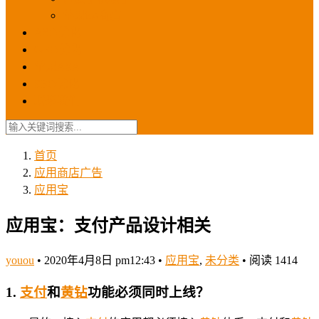
苹果ios商店
ASO优化
GEO优化
苹果ASA
SEO优化
联系我们
首页
应用商店广告
应用宝
应用宝：支付产品设计相关
youou
•
2020年4月8日 pm12:43
•
应用宝
,
未分类
•
阅读 1414
1.
支付
和
黄钻
功能必须同时上线？