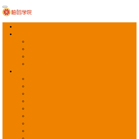
首页
APP推广
app下载量
app激活量
app留存量
积分墙
应用商店广告
应用宝
华为应用商店
魅族应用商店
豌豆荚应用商店
vivo应用商店
oppo应用商店
360手机助手
小米应用商店
百度手机助手