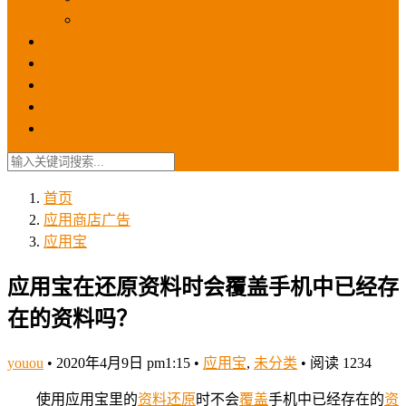
苹果ios商店
ASO优化
GEO优化
苹果ASA
SEO优化
联系我们
首页
应用商店广告
应用宝
应用宝在还原资料时会覆盖手机中已经存
在的资料吗？
youou
•
2020年4月9日 pm1:15
•
应用宝
,
未分类
•
阅读 1234
使用应用宝里的
资料
还原
时不会
覆盖
手机中已经存在的
资