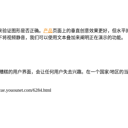
来验证图形是否正确。
产品
页面上的垂直创意效果更好，但水平
下将视频静音，我们可以使用文本叠加来阐明正在演示的功能。
和糟糕的用户界面，会让任何用户失去兴趣。在一个国家/地区的
unet.com/6284.html