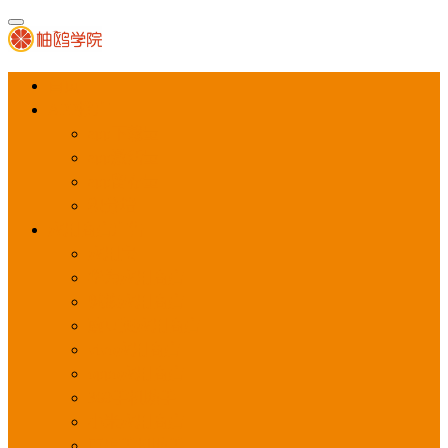
首页
APP推广
app下载量
app激活量
app留存量
积分墙
应用商店广告
应用宝
华为应用商店
魅族应用商店
豌豆荚应用商店
vivo应用商店
oppo应用商店
360手机助手
小米应用商店
百度手机助手