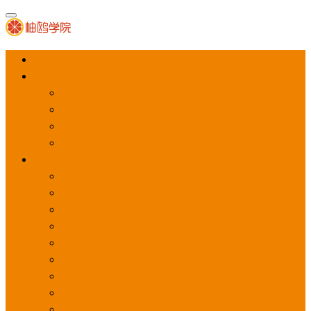
首页
APP推广
app下载量
app激活量
app留存量
积分墙
应用商店广告
应用宝
华为应用商店
魅族应用商店
豌豆荚应用商店
vivo应用商店
oppo应用商店
360手机助手
小米应用商店
百度手机助手