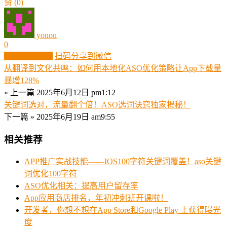
赞
(0)
youou
0
生成分享图片
扫码分享到微信
从翻译到文化共鸣：如何用本地化ASO优化策略让App下载量
暴增128%
« 上一篇
2025年6月12日 pm1:12
关键词选对，流量翻个倍！ASO选词诀窍独家揭秘！
下一篇 »
2025年6月19日 am9:55
相关推荐
APP推广实战技能——IOS100字符关键词覆盖！aso关键
词优化100字符
ASO优化相关：提高用户留存率
App应用商店排名，年初冲刺班开课啦！
开发者，你想不想在App Store和Google Play 上获得曝光
度