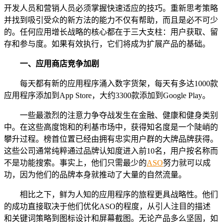
开发人员和营销人员必须掌握快速适应的技巧。重新思考策略
并找到吸引受众的新方法的能力不仅有帮助，而且是必不可少
的。任何应用增长战略的核心都在于三大支柱：用户获取、留
存和参与度。如果有效执行，它们将成为扩展产品的基础。
一、
应用商店竞争加剧
每天都有新的应用程序涌入数字货架，每天有多达1000款
应用程序添加到App Store，大约3300款添加到Google Play。
一些最激烈的注意力争夺战发生在金融、健康和健身类别
中。在这些高度饱和的利基市场中，获得知名度是一个陡峭的
攀升过程。榜首位置已经由拥有忠实用户群的大牌品牌获得。
这些公司通常纯粹通过品牌认知度进入前10名，用户按名称而
不是功能搜索。事实上，他们只需最少的
ASO
努力就可以成
功，因为他们的品牌本身就推动了大量的自然流量。
相比之下，鲜为人知的应用程序的旅程更具战略性。他们
的成功直接取决于他们优化ASO的程度，从引人注目的描述
和关键词策略到图标设计和屏幕截图。无论产品多么坚固，如