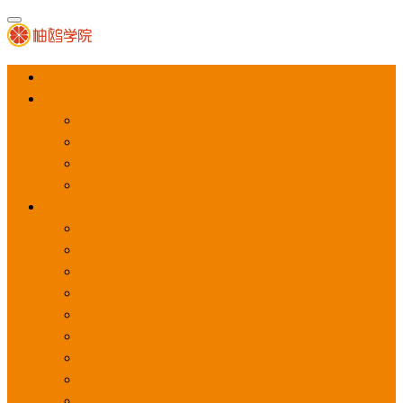
首页
APP推广
app下载量
app激活量
app留存量
积分墙
应用商店广告
应用宝
华为应用商店
魅族应用商店
豌豆荚应用商店
vivo应用商店
oppo应用商店
360手机助手
小米应用商店
百度手机助手