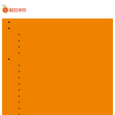
首页
APP推广
app下载量
app激活量
app留存量
积分墙
应用商店广告
应用宝
华为应用商店
魅族应用商店
豌豆荚应用商店
vivo应用商店
oppo应用商店
360手机助手
小米应用商店
百度手机助手