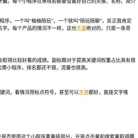
杯羹。每个小程序在审核前都要设置好自己的头像、名称、简介
序，一个叫“柚柚陪玩”，一个就叫“陪玩陪聊”，反正我肯定
名字。每个产品的情况不一样，这也
不是
绝对的，只是一条思
会取得比较好看的成绩。副标题对于提高关键词权重占比具有很
卖票小程序，排名都还不错，流量也很高。
关键词，看情况用标点符号，甚至可以
不用
都好，直接文字堆
户是否使用这个小程序重量级部分，光是点击量和搜索量取得曝