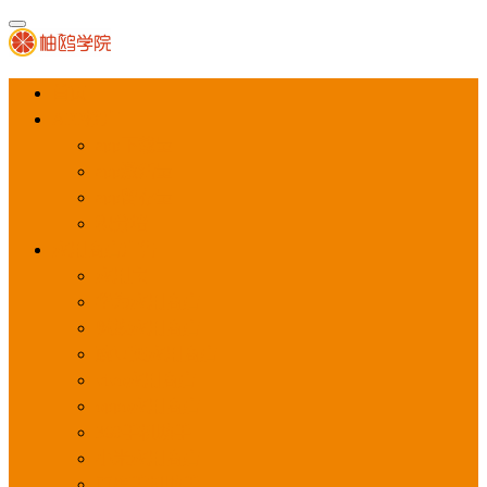
首页
APP推广
app下载量
app激活量
app留存量
积分墙
应用商店广告
应用宝
华为应用商店
魅族应用商店
豌豆荚应用商店
vivo应用商店
oppo应用商店
360手机助手
小米应用商店
百度手机助手