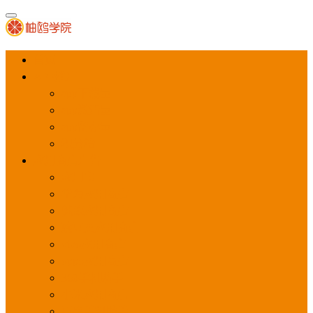
首页
APP推广
app下载量
app激活量
app留存量
积分墙
应用商店广告
应用宝
华为应用商店
魅族应用商店
豌豆荚应用商店
vivo应用商店
oppo应用商店
360手机助手
小米应用商店
百度手机助手