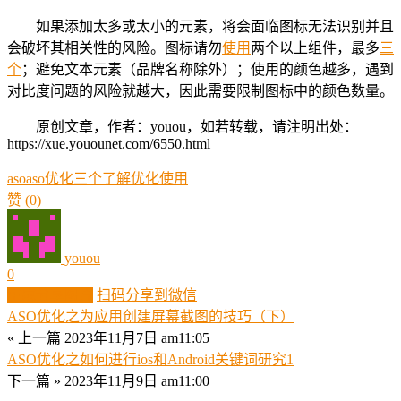
如果添加太多或太小的元素，将会面临图标无法识别并且
会破坏其相关性的风险。图标请勿
使用
两个以上组件，最多
三
个
；避免文本元素（品牌名称除外）；使用的颜色越多，遇到
对比度问题的风险就越大，因此需要限制图标中的颜色数量。
原创文章，作者：youou，如若转载，请注明出处：
https://xue.youounet.com/6550.html
aso
aso优化
三个
了解
优化
使用
赞
(0)
youou
0
生成分享图片
扫码分享到微信
ASO优化之为应用创建屏幕截图的技巧（下）
« 上一篇
2023年11月7日 am11:05
ASO优化之如何进行ios和Android关键词研究1
下一篇 »
2023年11月9日 am11:00