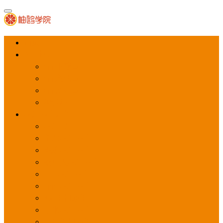
首页
APP推广
app下载量
app激活量
app留存量
积分墙
应用商店广告
应用宝
华为应用商店
魅族应用商店
豌豆荚应用商店
vivo应用商店
oppo应用商店
360手机助手
小米应用商店
百度手机助手