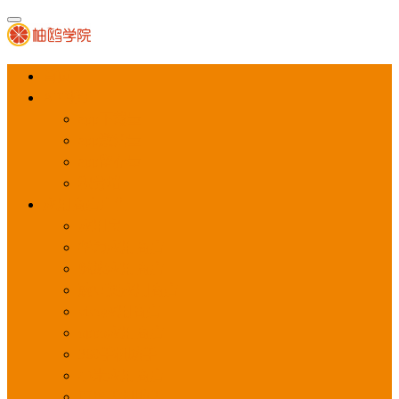
首页
APP推广
app下载量
app激活量
app留存量
积分墙
应用商店广告
应用宝
华为应用商店
魅族应用商店
豌豆荚应用商店
vivo应用商店
oppo应用商店
360手机助手
小米应用商店
百度手机助手