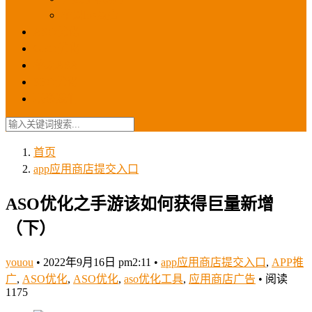
苹果ios商店
ASO优化
GEO优化
苹果ASA
SEO优化
联系我们
首页
app应用商店提交入口
ASO优化之手游该如何获得巨量新增
（下）
youou
•
2022年9月16日 pm2:11
•
app应用商店提交入口
,
APP推
广
,
ASO优化
,
ASO优化
,
aso优化工具
,
应用商店广告
•
阅读
1175