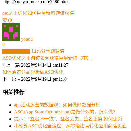
https://xue.youounet.com/5580.html
aso
之手
优化
如何
巨量
新增
游该
获得
赞
(0)
youou
0
生成分享图片
扫码分享到微信
ASO优化之手游该如何获得巨量新增（中）
« 上一篇
2022年9月14日 am11:27
如何通过竞品分析做ASO优化
下一篇 »
2022年9月19日 pm1:10
相关推荐
app活动运营的数据观：如何做好数据分析
ASO(App Store Optimization)是做什么的，怎么做?
提示：“签名不一致”、签名丢失、签名更换 如何更新
小预算ASO优化全流程：从零搭建高转化应用商店页面