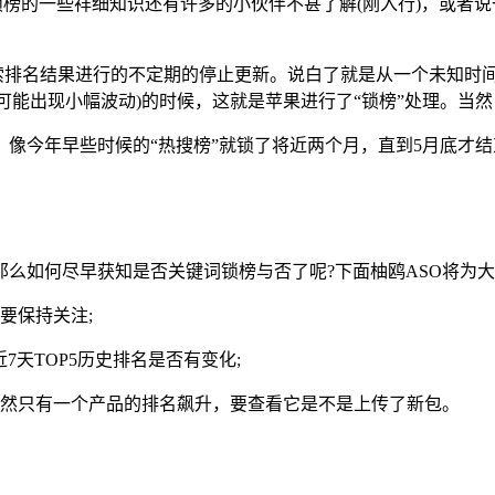
果锁榜的一些祥细知识还有许多的小伙伴不甚了解(刚入行)，或者
键词搜索排名结果进行的不定期的停止更新。说白了就是从一个未知
可能出现小幅波动)的时候，这就是苹果进行了“锁榜”处理。当
像今年早些时候的“热搜榜”就锁了将近两个月，直到5月底才结束
么如何尽早获知是否关键词锁榜与否了呢?下面柚鸥ASO将为
要保持关注;
近7天TOP5历史排名是否有变化;
突然只有一个产品的排名飙升，要查看它是不是上传了新包。