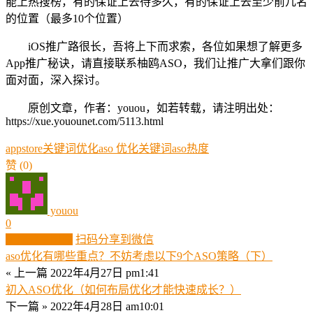
能上热搜榜，有的保证上去待多久，有的保证上去至少前几名
的位置（最多10个位置）
iOS推广路很长，吾将上下而求索，各位如果想了解更多
App推广秘诀，请直接联系柚鸥ASO，我们让推广大拿们跟你
面对面，深入探讨。
原创文章，作者：youou，如若转载，请注明出处：
https://xue.youounet.com/5113.html
appstore关键词优化
aso 优化关键词
aso热度
赞
(0)
youou
0
生成分享图片
扫码分享到微信
aso优化有哪些重点？不妨考虑以下9个ASO策略（下）
« 上一篇
2022年4月27日 pm1:41
初入ASO优化（如何布局优化才能快速成长？）
下一篇 »
2022年4月28日 am10:01