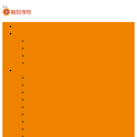
首页
APP推广
app下载量
app激活量
app留存量
积分墙
应用商店广告
应用宝
华为应用商店
魅族应用商店
豌豆荚应用商店
vivo应用商店
oppo应用商店
360手机助手
小米应用商店
百度手机助手