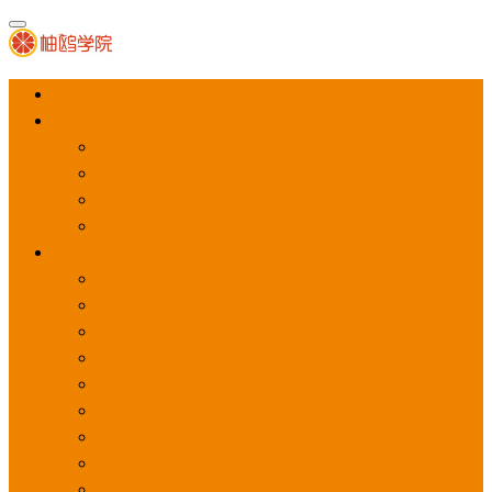
首页
APP推广
app下载量
app激活量
app留存量
积分墙
应用商店广告
应用宝
华为应用商店
魅族应用商店
豌豆荚应用商店
vivo应用商店
oppo应用商店
360手机助手
小米应用商店
百度手机助手