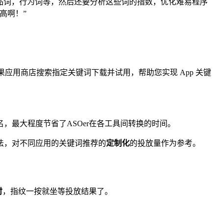
竞品词，行为词等，然后还要分析这些词的指数，优化难易程序
高啊！”
果应用商店搜索指定关键词下载并试用，帮助您实现 App 关键
，最大程度节省了ASOer在各工具间转换的时间。
法，对不同应用的关键词推荐的
定制化
的投放量作为参考。
付
，指纹一按就坐等投放结果了。