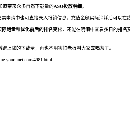
知道带来众多自然下载量的
ASO投放明细
。
。发票申请中也可直接录入报销信息，充值金额实际消耗后可以在
实际跑量
和
优化前后的排名变化
，还能在明细中查看多日的
排名
蹭蹭上涨的下载量，再也不用害怕老板叫大家去喝茶了。
unet.com/4981.html