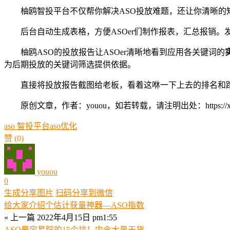
柚鸥智投平台不仅帮你解决ASO投放难题，还让你清晰的
后台自动生成表格，方便ASOer们制作报表，汇总报销
柚鸥ASO的投放报告让ASOer清晰地看到应用各关键词的
为后期投放的关键词筛选提供依据。
直接将投放报告截图给老板，看着这咻一下上去的排名和
原创文章，作者：youou，如若转载，请注明出处：https://xue.youo
aso 智投平台
aso优化
赞
(0)
youou
0
生成分享图片
扫码分享到微信
给大家介绍个估计获量神器—ASO指数
« 上一篇
2022年4月15日 pm1:55
ASO最容易踩的15个坑！内含大量干货