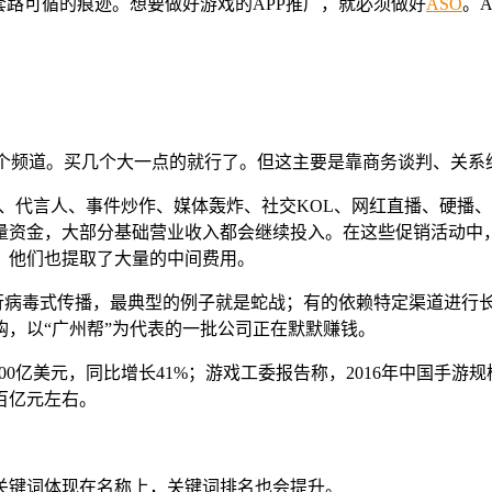
仍有优化套路可循的痕迹。想要做好游戏的APP推广，就必须做好
ASO
。
次铺设几十个频道。买几个大一点的就行了。但这主要是靠商务谈判、
P、代言人、事件炒作、媒体轰炸、社交KOL、网红直播、硬播
量资金，大部分基础营业收入都会继续投入。在这些促销活动中
，他们也提取了大量的中间费用。
行病毒式传播，最典型的例子就是蛇战；有的依赖特定渠道进行
，以“广州帮”为代表的一批公司正在默默赚钱。
100亿美元，同比增长41%；游戏工委报告称，2016年中国手游规
百亿元左右。
关键词体现在名称上，关键词排名也会提升。