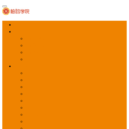
首页
APP推广
app下载量
app激活量
app留存量
积分墙
应用商店广告
应用宝
华为应用商店
魅族应用商店
豌豆荚应用商店
vivo应用商店
oppo应用商店
360手机助手
小米应用商店
百度手机助手