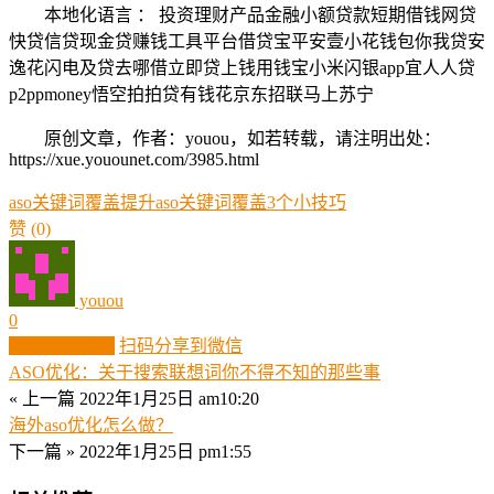
本地化语言 ： 投资理财产品金融小额贷款短期借钱网贷
快贷信贷现金贷赚钱工具平台借贷宝平安壹小花钱包你我贷安
逸花闪电及贷去哪借立即贷上钱用钱宝小米闪银app宜人人贷
p2ppmoney悟空拍拍贷有钱花京东招联马上苏宁
原创文章，作者：youou，如若转载，请注明出处：
https://xue.youounet.com/3985.html
aso关键词覆盖
提升aso关键词覆盖3个小技巧
赞
(0)
youou
0
生成分享图片
扫码分享到微信
ASO优化：关于搜索联想词你不得不知的那些事
« 上一篇
2022年1月25日 am10:20
海外aso优化怎么做？
下一篇 »
2022年1月25日 pm1:55