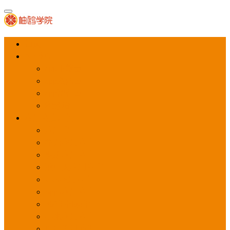
首页
APP推广
app下载量
app激活量
app留存量
积分墙
应用商店广告
应用宝
华为应用商店
魅族应用商店
豌豆荚应用商店
vivo应用商店
oppo应用商店
360手机助手
小米应用商店
百度手机助手