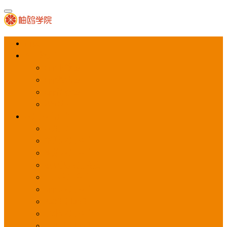
首页
APP推广
app下载量
app激活量
app留存量
积分墙
应用商店广告
应用宝
华为应用商店
魅族应用商店
豌豆荚应用商店
vivo应用商店
oppo应用商店
360手机助手
小米应用商店
百度手机助手