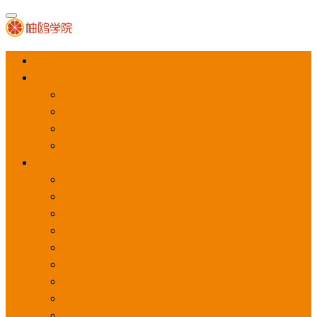
首页
APP推广
app下载量
app激活量
app留存量
积分墙
应用商店广告
应用宝
华为应用商店
魅族应用商店
豌豆荚应用商店
vivo应用商店
oppo应用商店
360手机助手
小米应用商店
百度手机助手