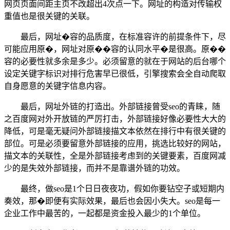
网页页面间距主页不改超出4次点一下。网址的构造对传输权
重值也是很关键的关联。
最后，网址�容的品质度，在标准容许的前提条件下，尽
可能应用原�，网址对原��容的认同水平�是很高。原��
容的必要性就多余是多少。必须留意的就在于网站的后台哪个
设定关键字标识对排行危害早已很低，引擎搜索会全自动爬取
自身愿意的关键字信息内容。
最后，网址外链的打造出。外部链接曾受seo的青睐，随
之百度网对外开放链的严厉打击，外部链接好像必要性大大的
降低，可是毫无疑问外部链接描文本依然在排行中有很关键的
部位。可是必须要留意外部链接的应用，挑选比较好的网站，
描文本的关联性，全是外部链接考虑到的关键要素，百度网减
少的是失效外部链接，而并不是靠谱外链的功效。
最终，做seo是1个日日夜夜功，假如你要钻空子或短期内
奏效，那�即便有实际效果，最后也会因小失大。seo是每一
企业工作中最苦的，一起都是资金投入最少的1个单位。