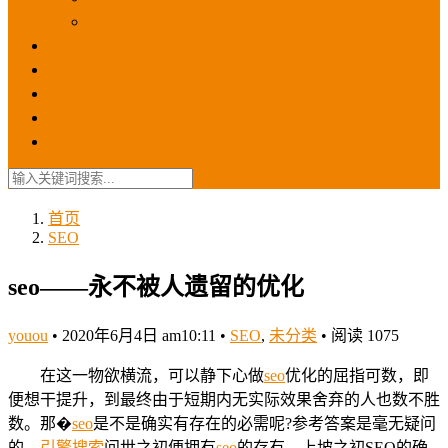
苹果ios商店
ASO优化
GEO优化
苹果ASA
SEO优化
联系我们
首页
SEO
seo――永不被人遗留的优化
youou
•
2020年6月4日 am10:11
•
SEO
,
未分类
•
阅读 1075
在这一物欲横流，可以静下心做
seo
优化的屈指可数，即
便想干提升，到最终由于短期内无实际效果舍弃的人也数不胜
数。那�
seo
是不是确实有存在的必需呢?参考答案是毫无疑问
的。
引擎
搜索
问世之初便拥有
seo
的存有，上坡之初SEO的确