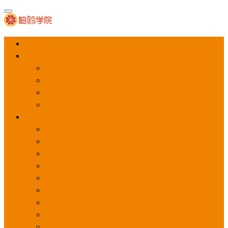
首页
APP推广
app下载量
app激活量
app留存量
积分墙
应用商店广告
应用宝
华为应用商店
魅族应用商店
豌豆荚应用商店
vivo应用商店
oppo应用商店
360手机助手
小米应用商店
百度手机助手