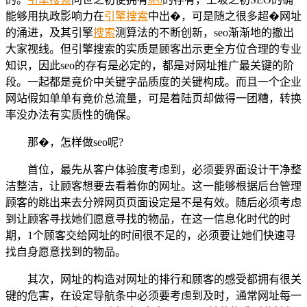
能够用执政影响力在
引擎
搜索
中出�，可是随之很多超�网址
的涌进，及其引擎
搜索
测算法的不断创新，seo渐渐地的撤出
大家视线。但引擎搜索的实质是顾客出示更全方位合理的专业
知识，因此seo的存有是必定的，都是对网址推广最关键的阶
段。一起都是竟价中关键字品质度的关键构成。而且一个企业
网站假如单单有竟价总流量，可是着陆页却做得一团糟，转换
率没办法有实质性的确保。
那�，怎样做seo呢?
首位，最先从客户体验度考虑到，必须要界面设计干净整
洁整洁，让顾客想要去看着你的网址。这一能够根据后台管理
顾客的跳出来去分辨网页页面设定是不是有效。随后必须考虑
到让顾客寻找她们愿意寻找的物品，在这一信息化时代的时
期，1个顾客交给网址的时间很不足的，必须要让她们快速寻
找自身愿意找到的物品。
其次，网址的构造对网址的排行和顾客的感受都拥有很关
键的危害，在设定导航条中必须要考虑到及时，通常网址每一