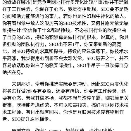
的缘故在哪?同是竞争者网址排行多元化比较严重?你并不是倒
在了工作经验，你倒在了心态，我觉得相反想，SEO要不是耗
时间和活力能够进行的事儿，若你也是性幻想中神化的敌人，
你有着想像中敌人这般厉害的SEO技术性，又何甘愿无依无靠
维持生计?坚信你干什么都是挣钱，不必被同行业的吹捧歪曲
了自身的心态，持续的积累算是做排行的根本，说真的，你具
备强劲的团队执行力，SEO出不来1年，你又来到新的高宽
比，对SEO持续的求真和探寻，持续的应急演练下，你技术水
平高涨，我觉得用心剖析不会太难发觉，SEO厉害之士，并不
容易放话教你说白了的骚实际操作，SEO半吊子一直吹捧自身
绝招在身。
来到那步，全看你挑选实际�是冲动，因此SEO百度优化
排名怎样做?你�有�源，还要有醒悟，你�有工作经验，还
要有心态，若我其貌不扬，我都不想与渣滓争霸，赚钱算是关
键事，吹捧能考虑虚荣，不可以吹鼓钱夹，搞好互联网技术技
术工程师，有付出就有回报，你也是互联网技术废弃物制作
者，SEO提升原地梯步。
原创文章，作者：youou，如若转载，请注明出处：