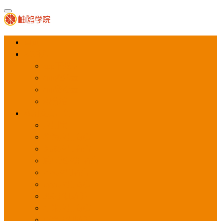
首页
APP推广
app下载量
app激活量
app留存量
积分墙
应用商店广告
应用宝
华为应用商店
魅族应用商店
豌豆荚应用商店
vivo应用商店
oppo应用商店
360手机助手
小米应用商店
百度手机助手