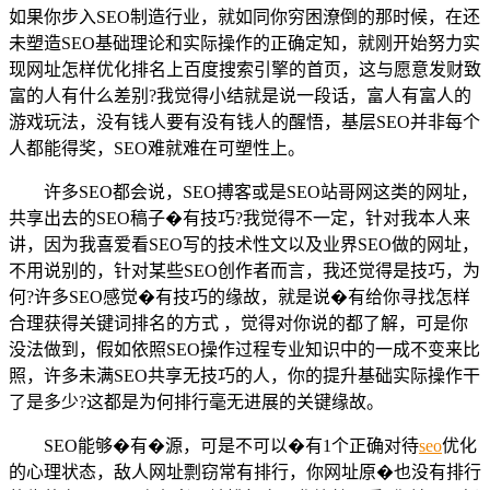
如果你步入SEO制造行业，就如同你穷困潦倒的那时候，在还
未塑造SEO基础理论和实际操作的正确定知，就刚开始努力实
现网址怎样优化排名上百度搜索引擎的首页，这与愿意发财致
富的人有什么差别?我觉得小结就是说一段话，富人有富人的
游戏玩法，没有钱人要有没有钱人的醒悟，基层SEO并非每个
人都能得奖，SEO难就难在可塑性上。
许多SEO都会说，SEO搏客或是SEO站哥网这类的网址，
共享出去的SEO稿子�有技巧?我觉得不一定，针对我本人来
讲，因为我喜爱看SEO写的技术性文以及业界SEO做的网址，
不用说别的，针对某些SEO创作者而言，我还觉得是技巧，为
何?许多SEO感觉�有技巧的缘故，就是说�有给你寻找怎样
合理获得关键词排名的方式 ，觉得对你说的都了解，可是你
没法做到，假如依照SEO操作过程专业知识中的一成不变来比
照，许多未满SEO共享无技巧的人，你的提升基础实际操作干
了是多少?这都是为何排行毫无进展的关键缘故。
SEO能够�有�源，可是不可以�有1个正确对待
seo
优化
的心理状态，敌人网址剽窃常有排行，你网址原�也没有排行