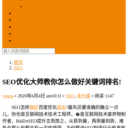
苹果ios商店
ASO优化
GEO优化
苹果ASA
SEO优化
联系我们
首页
SEO
SEO优化大师教你怎么做好关键词排名!
youou
•
2020年6月4日 am10:11
•
SEO
,
未分类
•
阅读 1147
SEO怎样
搞好
百度优化
排名
?最先还要准确的确立一点
儿，你也是互联网技术技术工程师，�是互联网技术废弃物制
作者，BaiDuSEO提升言而简之，从质到量，再用量到质，难
免会那么你都会有一定的感受，为何都说SEO制造行业愈来愈