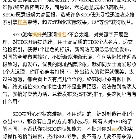
难做?终究贪杯者过多，简易说，老总愿意成本低高收益，
SEOer愿意低努力高回报，造成许多SEO低头寻找迅速攻克搜
索引擎
排名
束缚，超过理想化实际效果，以“等价”获得收益。
SEO怎样
搞好
关键词
排名
?不会太难，对关键字开展整
理，对TDK开展提炼出，用于高品质的TDK个人名片，递交
给检索引，获得1个出色的标识，新网站无须急急忙忙发布，
对同站全部布署搞好，不断确诊准确无误，任何实际操作迎合
极致时，再发布，优良的网址品牌形象，就如同女士喜爱彩妆
1个大道理，你用心穿着打扮下，外出给人的觉得就很美，太
过急匆匆，都会看上去有点儿怪怪的，终究网址�有倾国倾
城，终究诸位SEO技术性也并不是业界顶级，没法做到高端大
气，就搞好卖苦力活，急着发布又搞不定排行，要这网址有有
什么用?
SEO提升心理状态难题，不用说别的，针对制造行业1个
杰出SEO，都会有自身的方式 和小技巧，所有人对SEO的了
解不同，不否认你对SEO的认知能力，不批判你对
seo
优化实
际操作的恰当是否，杰出SEO老手，要不有方式要不有�源，