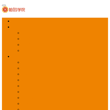
首页
APP推广
app下载量
app激活量
app留存量
积分墙
应用商店广告
应用宝
华为应用商店
魅族应用商店
豌豆荚应用商店
vivo应用商店
oppo应用商店
360手机助手
小米应用商店
百度手机助手