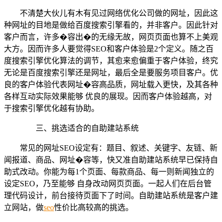
不清楚大伙儿有木有见过网络优化公司做的网址，因此这
种网址的目地是做给百度搜索引擎看的，并非客户。因此针对
客户而言，许多�容出�的无缘无故，网页页面也算不上美观
大方。因而许多人要觉得SEO和客户体验是2个定义。随之百
度搜索引擎优化算法的调节，其愈来愈偏重于客户体验，终究
无论是百度搜索引擎还是网址，最后全是要服务项目客户。优
良的客户体验代表网址�容高品质，网址载入更快，及其各种
各样互动实际效果能够 优良的展现。因而客户体验越高，对
于搜索引擎优化越有协助。
三、挑选适合的自助建站系统
常见的网址SEO设定有：题目、叙述、关键字、友链、新
闻报道、商品、网址�容等，快又准自助建站系统早已保持自
助式改动。你能为每1个页面、每款商品、每一则新闻独立的
设定SEO，乃至能够 自身改动网页页面。一起人们在后台管
理代码设计，前台接待页面下了时间。自助建站系统是客户建
立网站，做
seo
性价比高较高的挑选。