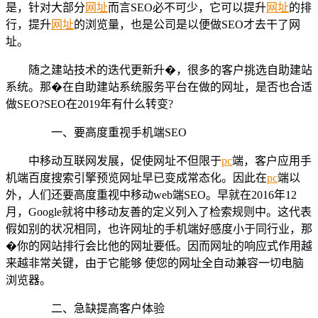
是，针对大部分
网址
而言SEO必不可少，它可以提升
网址
的排
行，提升
网址
的浏览量，也是公司是以便做SEO才去干了网
址。
随之建站技术的迭代更新升�，很多的客户挑选自助建站
系统。那�在自助建站系统服务平台在做的网址，是否也合适
做SEO?SEO在2019年有什么转变?
一、要高度重视手机端SEO
中移动互联网发展，促使网址不但限于
pc
端，客户应用手
机端百度搜索引擎预览网址早已变成常态化。因此在
pc
端以
外，人们还要高度重视中移动web端SEO。早就在2016年12
月，Google就将中移动友善的定义列入了检索规则中。这代表
假如别的状况相同，也许网址的手机端好感度小于同行业，那
�你的网站排行会比他的网址要低。因而网址的响应式作用越
来越非常关键，由于它能够 使您的网址全自动兼容一切电脑
浏览器。
二、急缺提高客户体验