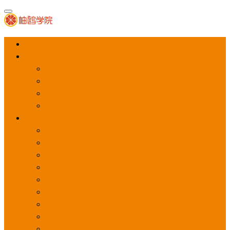
首页
APP推广
app下载量
app激活量
app留存量
积分墙
应用商店广告
应用宝
华为应用商店
魅族应用商店
豌豆荚应用商店
vivo应用商店
oppo应用商店
360手机助手
小米应用商店
百度手机助手