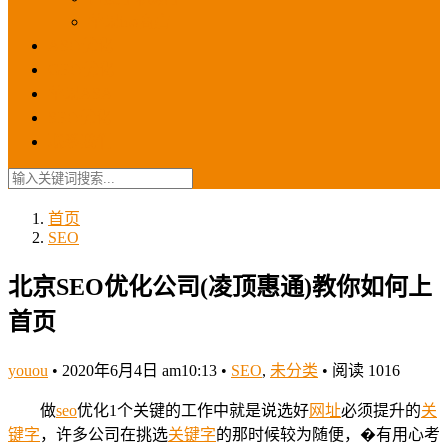
苹果ios商店
ASO优化
GEO优化
苹果ASA
SEO优化
联系我们
首页
SEO
北京SEO优化公司(凌顶惠通)教你如何上
首页
youou
•
2020年6月4日 am10:13
•
SEO
,
未分类
•
阅读 1016
做
seo
优化1个关键的工作中就是说选好
网址
必须提升的
关
键字
，许多公司在挑选
关键字
的那时候较为随便，�有用心考