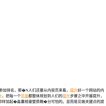
参加排名，那�N人们还要从内容页来看，
提升
好一个网站的内
升
，把每一个
页面
都整体规划到人们的
提升
步骤之中开展提升，
那样加起�淼囊桓銎婪质鞘�分可怕的。显而易见做关键点的提