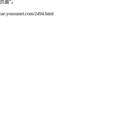
页面”。
unet.com/2494.html